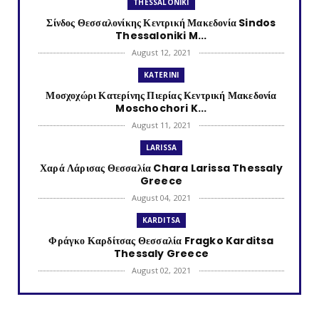
THESSALONIKI
Σίνδος Θεσσαλονίκης Κεντρική Μακεδονία Sindos
Thessaloniki M...
August 12, 2021
KATERINI
Μοσχοχώρι Κατερίνης Πιερίας Κεντρική Μακεδονία
Moschochori K...
August 11, 2021
LARISSA
Χαρά Λάρισας Θεσσαλία Chara Larissa Thessaly
Greece
August 04, 2021
KARDITSA
Φράγκο Καρδίτσας Θεσσαλία Fragko Karditsa
Thessaly Greece
August 02, 2021
KATERINI
Κονταριώτισσα Πιερίας Κεντρική Μακεδονία