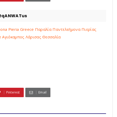
2RqANWATus
imona Pieria Greece Παραλία Παντελεήμονα Πιερίας
ce Αγιόκαμπος Λάρισας Θεσσαλία
Pinterest
Email