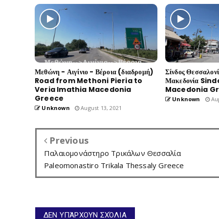
Μεθώνη - Αιγίνιο - Βέροια (διαδρομή)
Σίνδος Θεσσαλον
Road from Methoni Pieria to
Μακεδονία Sind
Veria Imathia Macedonia
Macedonia G
Greece
Unknown
Aug
Unknown
August 13, 2021
Previous
Παλαιομονάστηρο Τρικάλων Θεσσαλία
Paleomonastiro Trikala Thessaly Greece
ΔΕΝ ΥΠΆΡΧΟΥΝ ΣΧΌΛΙΑ