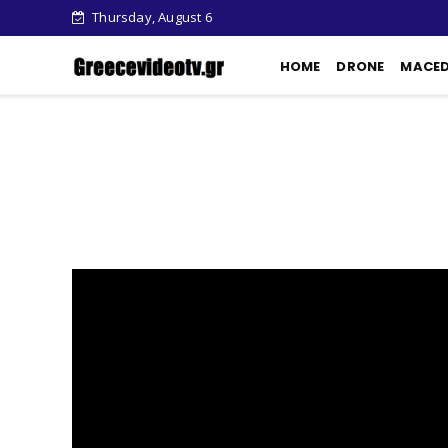
Thursday, August 6
HOME
DRONE
MACE