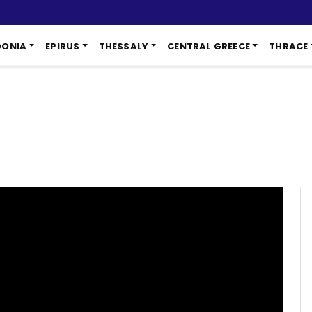
DONIA
EPIRUS
THESSALY
CENTRAL GREECE
THRACE