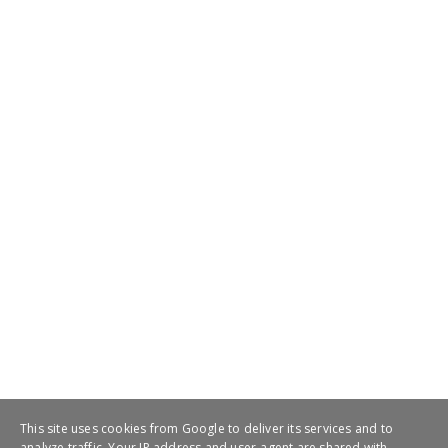
Μακεδονία Moschopota...
July 20, 2021
This site uses cookies from Google to deliver its services and to
analyze traffic. Your IP address and user-agent are shared with