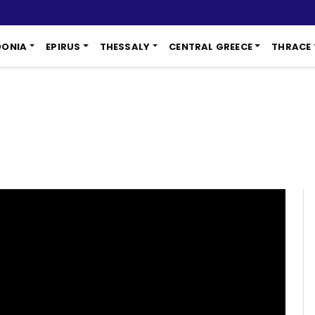
DONIA
EPIRUS
THESSALY
CENTRAL GREECE
THRACE