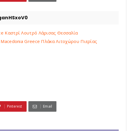
ganHSxoV0
eece Καστρί Λουτρό Λάρισας Θεσσαλία
ria Macedonia Greece Πλάκα Λιτοχώρου Πιερίας
Pinterest
Email