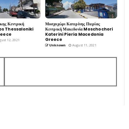
ίκης Κεντρική
Μοσχοχώρι Κατερίνης Πιερίας
os Thessaloniki
Κεντρική Μακεδονία Moschochori
reece
Katerini Pieria Macedonia
Greece
ust 12, 2021
Unknown
August 11, 2021