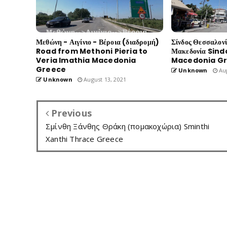
Μεθώνη - Αιγίνιο - Βέροια (διαδρομή)
Σίνδος Θεσσαλον
Road from Methoni Pieria to
Μακεδονία Sind
Veria Imathia Macedonia
Macedonia G
Greece
Unknown
Aug
Unknown
August 13, 2021
Previous
Σμίνθη Ξάνθης Θράκη (πομακοχώρια) Sminthi
Xanthi Thrace Greece