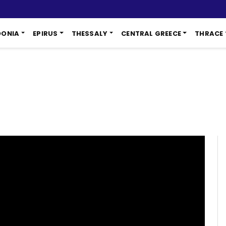
DONIA
EPIRUS
THESSALY
CENTRAL GREECE
THRACE