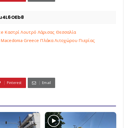
yu4L6OEb8
eece Καστρί Λουτρό Λάρισας Θεσσαλία
ria Macedonia Greece Πλάκα Λιτοχώρου Πιερίας
Pinterest
Email