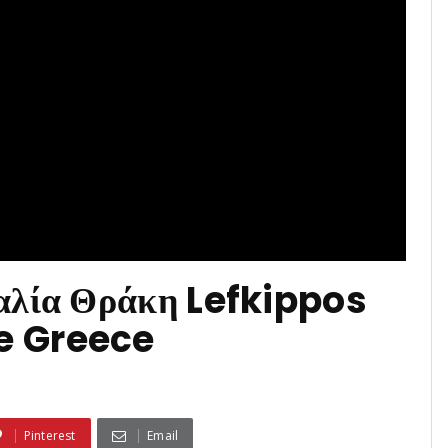
αλία Θράκη Lefkippos
e Greece
Pinterest
Email