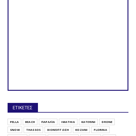
ΕΤΙΚΕΤΕΣ
PELLA
BEACH
ΠΑΡΑΛΊΑ
IMATHIA
KATERINI
DRONE
SNOW
THASSOS
ΧΙΟΝΌΠΤΩΣΗ
KOZANI
FLORINA