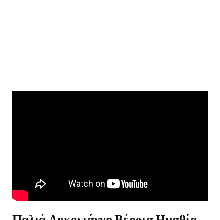
Παλιά Λυκογιάννη Βέροια Ημαθία