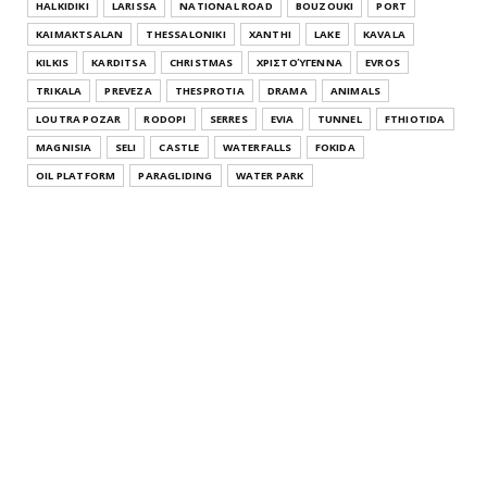
HALKIDIKI
LARISSA
NATIONAL ROAD
BOUZOUKI
PORT
KAIMAKTSALAN
THESSALONIKI
XANTHI
LAKE
KAVALA
KILKIS
KARDITSA
CHRISTMAS
ΧΡΙΣΤΟΎΓΕΝΝΑ
EVROS
TRIKALA
PREVEZA
THESPROTIA
DRAMA
ANIMALS
LOUTRA POZAR
RODOPI
SERRES
EVIA
TUNNEL
FTHIOTIDA
MAGNISIA
SELI
CASTLE
WATERFALLS
FOKIDA
OIL PLATFORM
PARAGLIDING
WATER PARK