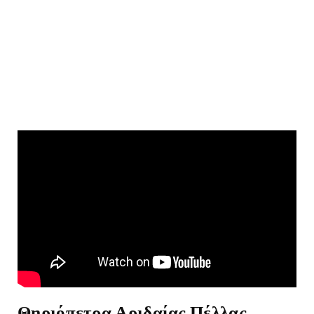
Θηριόπετρα Αριδαίας Πέλλας