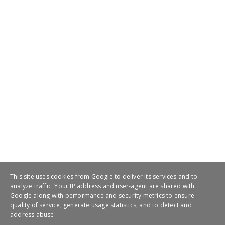
This site uses cookies from Google to deliver its services and to
analyze traffic. Your IP address and user-agent are shared with
Google along with performance and security metrics to ensure
quality of service, generate usage statistics, and to detect and
address abuse.