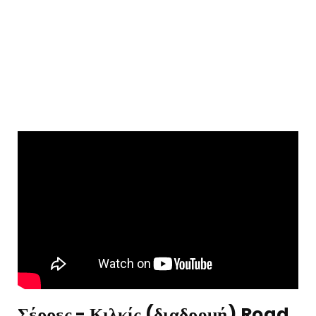
Σέρρες - Κιλκίς (διαδρομή) Road