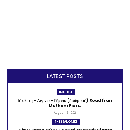
LATEST POSTS
IMATHIA
Μεθώνη - Αιγίνιο - Βέροια (διαδρομή) Road from
Methoni Pieri...
August 13, 2021
THESSALONIKI
Σίνδος Θεσσαλονίκης Κεντρική Μακεδονία Sindos