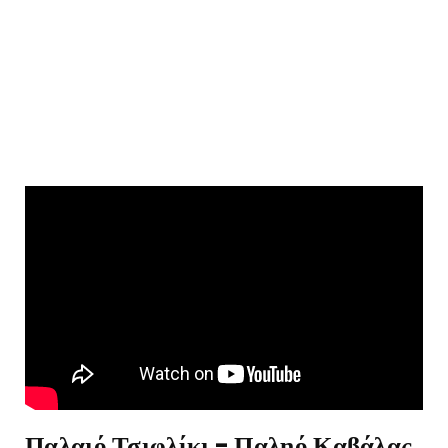
Παλαιό Τσιφλίκι - Παληό Καβάλας