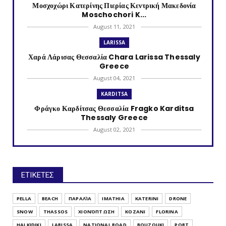
Μοσχοχώρι Κατερίνης Πιερίας Κεντρική Μακεδονία
Moschochori K...
August 11, 2021
LARISSA
Χαρά Λάρισας Θεσσαλία Chara Larissa Thessaly
Greece
August 04, 2021
KARDITSA
Φράγκο Καρδίτσας Θεσσαλία Fragko Karditsa
Thessaly Greece
August 02, 2021
KATERINI
Κονταριώτισσα Πιερίας Κεντρική Μακεδονία
Kontariotissa Kater...
ΕΤΙΚΕΤΕΣ
July 30, 2021
TRIKALA
PELLA
BEACH
ΠΑΡΑΛΊΑ
IMATHIA
KATERINI
DRONE
Λυγαριά Τρικάλων Θεσσαλία Lygaria (Ligaria)
SNOW
THASSOS
ΧΙΟΝΌΠΤΩΣΗ
KOZANI
FLORINA
Trikala Thessaly...
HALKIDIKI
LARISSA
NATIONAL ROAD
BOUZOUKI
PORT