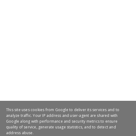
This site uses cookies from Google to deliver its services and to
analyze traffic. Your IP address and user-agent are shared with
Google along with performance and security metrics to ensure
quality of service, generate usage statistics, and to detect and
address abuse.