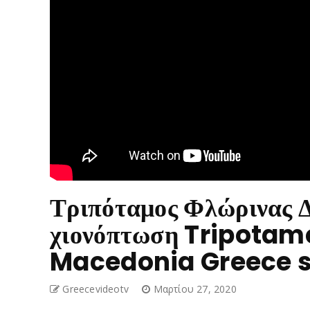
Τριπόταμος Φλώρινας 
χιονόπτωση Tripotam
Macedonia Greece s
Greecevideotv
Μαρτίου 27, 2020