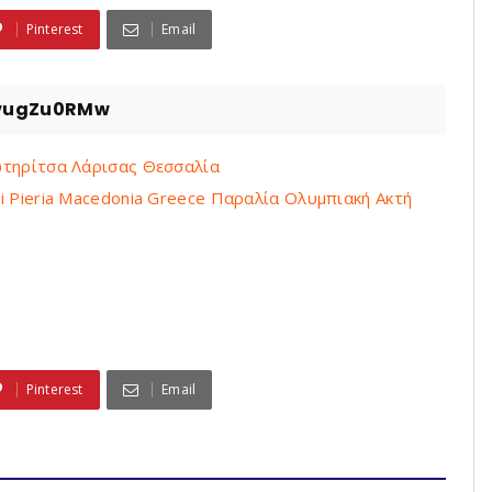
Pinterest
Email
pvugZu0RMw
 Σωτηρίτσα Λάρισας Θεσσαλία
ini Pieria Macedonia Greece Παραλία Ολυμπιακή Ακτή
Pinterest
Email