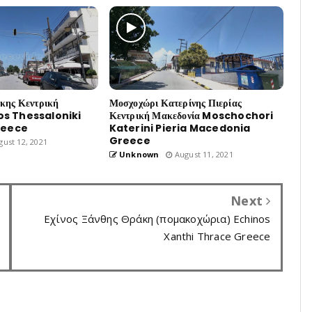
ίκης Κεντρική
Μοσχοχώρι Κατερίνης Πιερίας
os Thessaloniki
Κεντρική Μακεδονία Moschochori
reece
Katerini Pieria Macedonia
Greece
ust 12, 2021
Unknown
August 11, 2021
Next
Εχίνος Ξάνθης Θράκη (πομακοχώρια) Echinos
Xanthi Thrace Greece