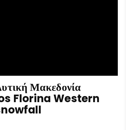
Δυτική Μακεδονία
os Florina Western
nowfall