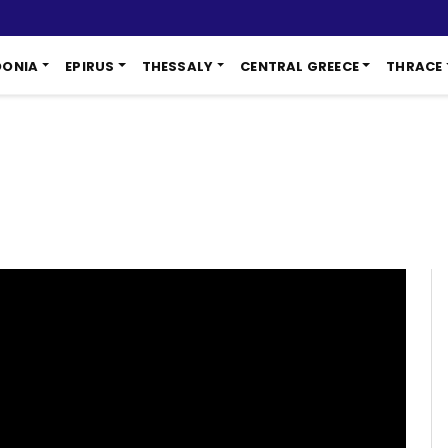
DONIA
EPIRUS
THESSALY
CENTRAL GREECE
THRACE