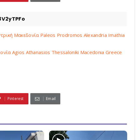
3V2yTPFo
ρική Μακεδονία Paleos Prodromos Alexandria Imathia
νία Agios Athanasios Thessaloniki Macedonia Greece
Pinterest
Email