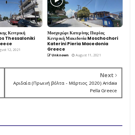
ίκης Κεντρική
Μοσχοχώρι Κατερίνης Πιερίας
os Thessaloniki
Κεντρική Μακεδονία Moschochori
reece
Katerini Pieria Macedonia
Greece
ust 12, 2021
Unknown
August 11, 2021
Next
Αριδαία (Πρωινή βόλτα - Μάρτιος 2020) Aridaia
Pella Greece