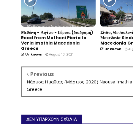
Μεθώνη - Αιγίνιο - Βέροια (διαδρομή)
Σίνδος Θεσσαλον
Road from Methoni Pieria to
Μακεδονία Sind
Veria Imathia Macedonia
Macedonia G
Greece
Unknown
Aug
Unknown
August 13, 2021
Previous
Νάουσα Ημαθίας (Μάρτιος 2020) Naousa Imathia
Greece
ΔΕΝ ΥΠΆΡΧΟΥΝ ΣΧΌΛΙΑ