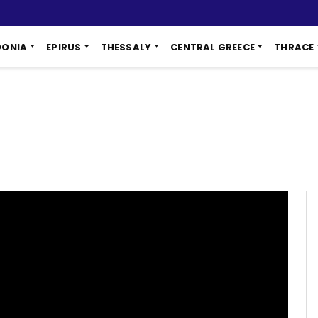
DONIA
EPIRUS
THESSALY
CENTRAL GREECE
THRACE