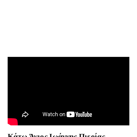
Κάτω Άγιος Ιωάννης Πιερίας