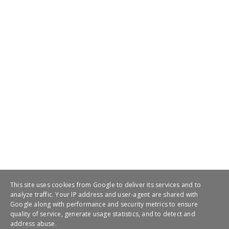
This site uses cookies from Google to deliver its services and to
analyze traffic. Your IP address and user-agent are shared with
Google along with performance and security metrics to ensure
quality of service, generate usage statistics, and to detect and
address abuse.