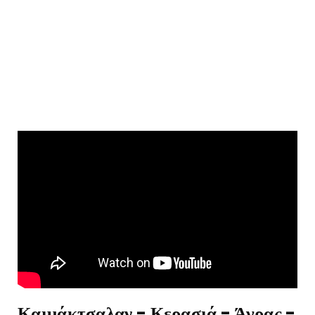
Καιμάκτσαλαν - Κερασιά - Άγρας -