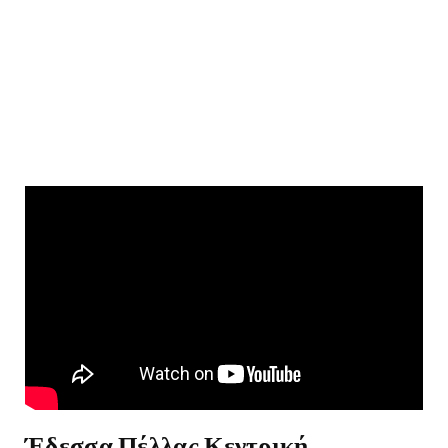
Έδεσσα Πέλλας Κεντρική