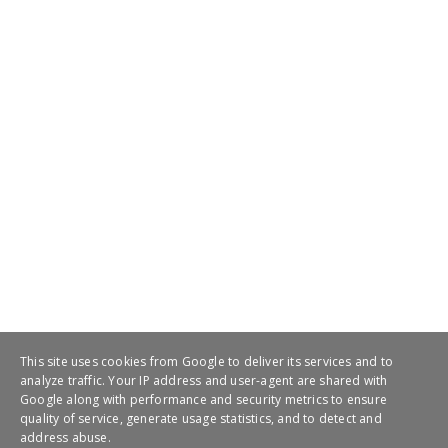
This site uses cookies from Google to deliver its services and to
analyze traffic. Your IP address and user-agent are shared with
Google along with performance and security metrics to ensure
quality of service, generate usage statistics, and to detect and
address abuse.