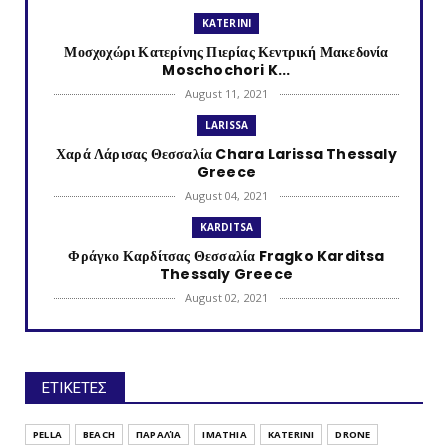
KATERINI
Μοσχοχώρι Κατερίνης Πιερίας Κεντρική Μακεδονία
Moschochori K...
August 11, 2021
LARISSA
Χαρά Λάρισας Θεσσαλία Chara Larissa Thessaly
Greece
August 04, 2021
KARDITSA
Φράγκο Καρδίτσας Θεσσαλία Fragko Karditsa
Thessaly Greece
August 02, 2021
KATERINI
Κονταριώτισσα Πιερίας Κεντρική Μακεδονία
Kontariotissa Kater...
ΕΤΙΚΕΤΕΣ
July 30, 2021
TRIKALA
PELLA
BEACH
ΠΑΡΑΛΊΑ
IMATHIA
KATERINI
DRONE