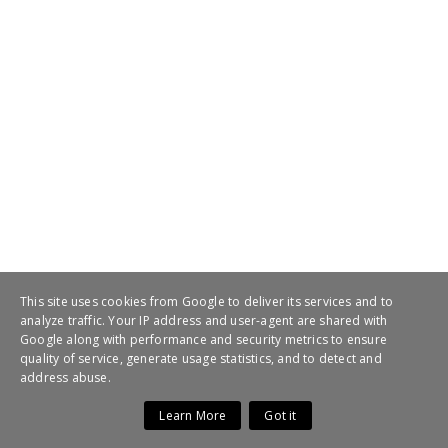
This site uses cookies from Google to deliver its services and to
analyze traffic. Your IP address and user-agent are shared with
Google along with performance and security metrics to ensure
quality of service, generate usage statistics, and to detect and
address abuse.
Learn More
Got it
Copyright ©
2026 | Greecevideotv | All Rights Reserved