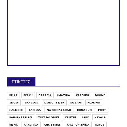
ΕΤΙΚΕΤΕΣ
PELLA
BEACH
ΠΑΡΑΛΊΑ
IMATHIA
KATERINI
DRONE
SNOW
THASSOS
ΧΙΟΝΌΠΤΩΣΗ
KOZANI
FLORINA
HALKIDIKI
LARISSA
NATIONAL ROAD
BOUZOUKI
PORT
KAIMAKTSALAN
THESSALONIKI
XANTHI
LAKE
KAVALA
KILKIS
KARDITSA
CHRISTMAS
ΧΡΙΣΤΟΎΓΕΝΝΑ
EVROS