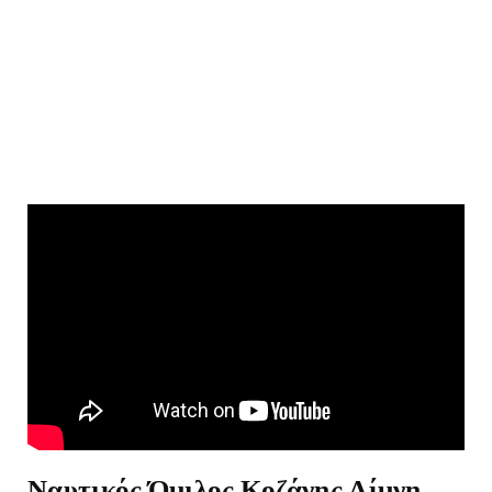
Ναυτικός Όμιλος Κοζάνης Λίμνη