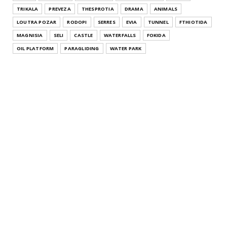
TRIKALA
PREVEZA
THESPROTIA
DRAMA
ANIMALS
LOUTRA POZAR
RODOPI
SERRES
EVIA
TUNNEL
FTHIOTIDA
MAGNISIA
SELI
CASTLE
WATERFALLS
FOKIDA
OIL PLATFORM
PARAGLIDING
WATER PARK