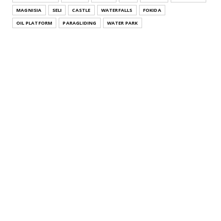
July 26, 2021
MAGNISIA
SELI
CASTLE
WATERFALLS
FOKIDA
THESSALONIKI
OIL PLATFORM
PARAGLIDING
WATER PARK
Άγιος Αθανάσιος Θεσσαλονίκης Κεντρική Μακεδονία
Agios Athana...
July 22, 2021
KATERINI
Μοσχοπόταμος Κατερίνης Πιερίας Κεντρική
Μακεδονία Moschopota...
July 20, 2021