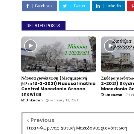
Facebook
Twitter
Linkedin
RELATED POSTS
Νάουσα χιονόπτωση (Μεσημεριανή
Σκύδρα χιονόπτω
βόλτα 13-2-2021) Naousa Imathia
2-2021) Skydr
Central Macedonia Greece
Macedonia Gr
snowfall
Unknown
Feb
Unknown
February 13, 2021
Previous
Ιτέα Φλώρινας Δυτική Μακεδονία χιονόπτωση