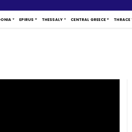
DONIA
EPIRUS
THESSALY
CENTRAL GREECE
THRACE