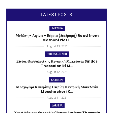
LATEST POSTS
IMATHIA
Μεθώνη - Αιγίνιο - Βέροια (διαδρομή) Road from
Methoni Pieri...
August 13, 2021
THESSALONIKI
Σίνδος Θεσσαλονίκης Κεντρική Μακεδονία Sindos
Thessaloniki M...
August 12, 2021
KATERINI
Μοσχοχώρι Κατερίνης Πιερίας Κεντρική Μακεδονία
Moschochori K...
August 11, 2021
LARISSA
Χαρά Λάρισας Θεσσαλία Chara Larissa Thessaly