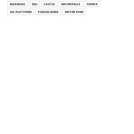
July 26, 2021
MAGNISIA
SELI
CASTLE
WATERFALLS
FOKIDA
THESSALONIKI
OIL PLATFORM
PARAGLIDING
WATER PARK
Άγιος Αθανάσιος Θεσσαλονίκης Κεντρική Μακεδονία
Agios Athana...
July 22, 2021
KATERINI
Μοσχοπόταμος Κατερίνης Πιερίας Κεντρική
Μακεδονία Moschopota...
July 20, 2021