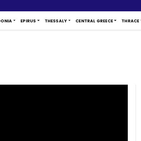
DONIA
EPIRUS
THESSALY
CENTRAL GREECE
THRACE