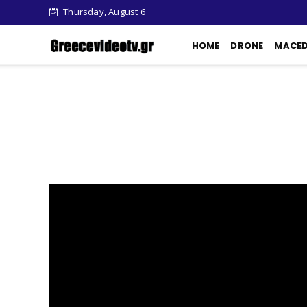
Thursday, August 6
HOME
DRONE
MACE