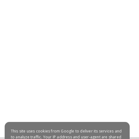
July 20, 2021
This site uses cookies from Google to deliver its services and
to analyze traffic. Your IP address and user-agent are shared