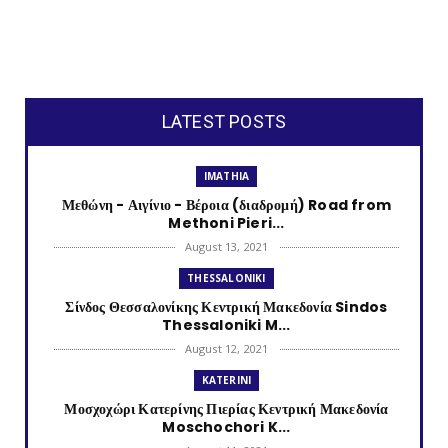
LATEST POSTS
IMATHIA
Μεθώνη - Αιγίνιο - Βέροια (διαδρομή) Road from
Methoni Pieri...
August 13, 2021
THESSALONIKI
Σίνδος Θεσσαλονίκης Κεντρική Μακεδονία Sindos
Thessaloniki M...
August 12, 2021
KATERINI
Μοσχοχώρι Κατερίνης Πιερίας Κεντρική Μακεδονία
Moschochori K...