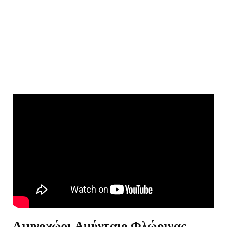
Λιμνοχώρι Αμύνταιο Φλώρινας