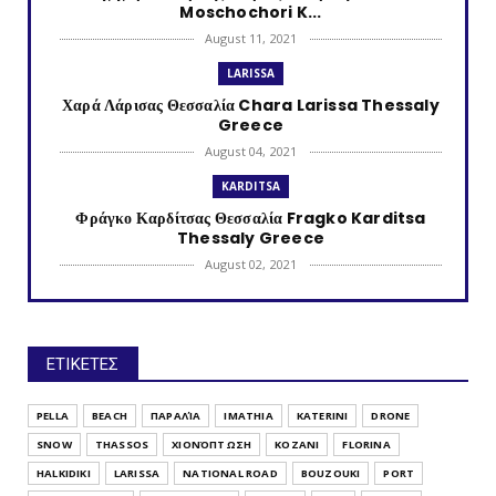
Moschochori K...
August 11, 2021
LARISSA
Χαρά Λάρισας Θεσσαλία Chara Larissa Thessaly
Greece
August 04, 2021
KARDITSA
Φράγκο Καρδίτσας Θεσσαλία Fragko Karditsa
Thessaly Greece
August 02, 2021
KATERINI
Κονταριώτισσα Πιερίας Κεντρική Μακεδονία
Kontariotissa Kater...
ΕΤΙΚΕΤΕΣ
July 30, 2021
TRIKALA
PELLA
BEACH
ΠΑΡΑΛΊΑ
IMATHIA
KATERINI
DRONE
Λυγαριά Τρικάλων Θεσσαλία Lygaria (Ligaria)
SNOW
THASSOS
ΧΙΟΝΌΠΤΩΣΗ
KOZANI
FLORINA
Trikala Thessaly...
HALKIDIKI
LARISSA
NATIONAL ROAD
BOUZOUKI
PORT
July 28, 2021