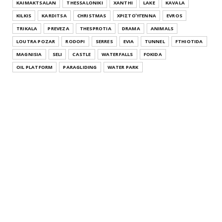
KAIMAKTSALAN
THESSALONIKI
XANTHI
LAKE
KAVALA
IMATHIA
KILKIS
KARDITSA
CHRISTMAS
ΧΡΙΣΤΟΎΓΕΝΝΑ
EVROS
Παλαιός Πρόδρομος Αλεξάνδρειας Ημαθίας Κεντρική
TRIKALA
PREVEZA
THESPROTIA
DRAMA
ANIMALS
Μακεδονία Pa...
LOUTRA POZAR
RODOPI
SERRES
EVIA
TUNNEL
FTHIOTIDA
July 26, 2021
MAGNISIA
SELI
CASTLE
WATERFALLS
FOKIDA
THESSALONIKI
OIL PLATFORM
PARAGLIDING
WATER PARK
Άγιος Αθανάσιος Θεσσαλονίκης Κεντρική Μακεδονία
Agios Athana...
July 22, 2021
KATERINI
Μοσχοπόταμος Κατερίνης Πιερίας Κεντρική
Μακεδονία Moschopota...
July 20, 2021