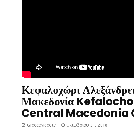
Κεφαλοχώρι Αλεξάνδρει
Μακεδονία Kefalocho
Central Macedonia 
Greecevideotv
Οκτωβρίου 31, 2018