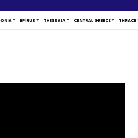
DONIA
EPIRUS
THESSALY
CENTRAL GREECE
THRACE