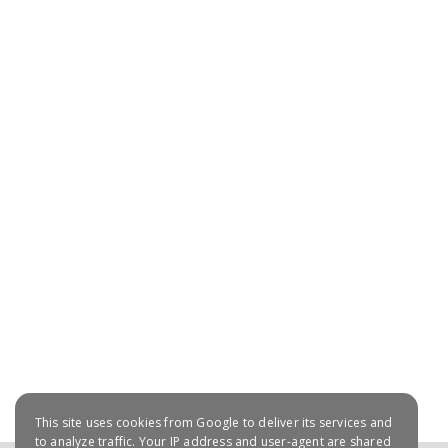
July 20, 2021
This site uses cookies from Google to deliver its services and
to analyze traffic. Your IP address and user-agent are shared