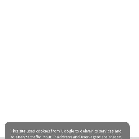
July 20, 2021
This site uses cookies from Google to deliver its services and
to analyze traffic. Your IP address and user-agent are shared