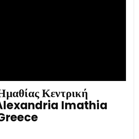
Ημαθίας Κεντρική
Alexandria Imathia
Greece