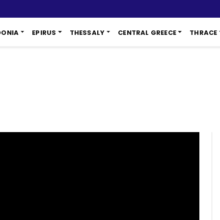
DONIA
EPIRUS
THESSALY
CENTRAL GREECE
THRACE