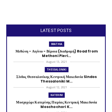
LATEST POSTS
IMATHIA
Μεθώνη - Αιγίνιο - Βέροια (διαδρομή) Road from
Methoni Pieri...
August 13, 2021
THESSALONIKI
Σίνδος Θεσσαλονίκης Κεντρική Μακεδονία Sindos
Thessaloniki M...
August 12, 2021
KATERINI
Μοσχοχώρι Κατερίνης Πιερίας Κεντρική Μακεδονία
Moschochori K...