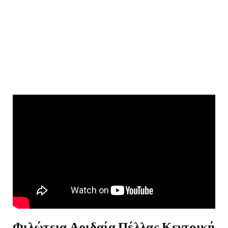
Φιλώτεια Αριδαία Πέλλας Κεντρική