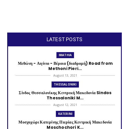
LATEST POSTS
IMATHIA
Μεθώνη - Αιγίνιο - Βέροια (διαδρομή) Road from
Methoni Pieri...
August 13, 2021
THESSALONIKI
Σίνδος Θεσσαλονίκης Κεντρική Μακεδονία Sindos
Thessaloniki M...
August 12, 2021
KATERINI
Μοσχοχώρι Κατερίνης Πιερίας Κεντρική Μακεδονία
Moschochori K...