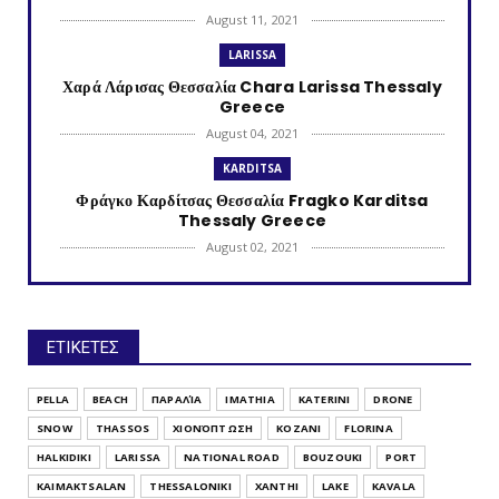
August 11, 2021
LARISSA
Χαρά Λάρισας Θεσσαλία Chara Larissa Thessaly
Greece
August 04, 2021
KARDITSA
Φράγκο Καρδίτσας Θεσσαλία Fragko Karditsa
Thessaly Greece
August 02, 2021
KATERINI
Κονταριώτισσα Πιερίας Κεντρική Μακεδονία
Kontariotissa Kater...
ΕΤΙΚΕΤΕΣ
July 30, 2021
TRIKALA
PELLA
BEACH
ΠΑΡΑΛΊΑ
IMATHIA
KATERINI
DRONE
Λυγαριά Τρικάλων Θεσσαλία Lygaria (Ligaria)
SNOW
THASSOS
ΧΙΟΝΌΠΤΩΣΗ
KOZANI
FLORINA
Trikala Thessaly...
HALKIDIKI
LARISSA
NATIONAL ROAD
BOUZOUKI
PORT
July 28, 2021
KAIMAKTSALAN
THESSALONIKI
XANTHI
LAKE
KAVALA