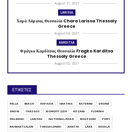
August 11, 2021
LARISSA
Χαρά Λάρισας Θεσσαλία Chara Larissa Thessaly
Greece
August 04, 2021
KARDITSA
Φράγκο Καρδίτσας Θεσσαλία Fragko Karditsa
Thessaly Greece
August 02, 2021
KATERINI
Κονταριώτισσα Πιερίας Κεντρική Μακεδονία
Kontariotissa Kater...
ΕΤΙΚΕΤΕΣ
July 30, 2021
TRIKALA
PELLA
BEACH
ΠΑΡΑΛΊΑ
IMATHIA
KATERINI
DRONE
Λυγαριά Τρικάλων Θεσσαλία Lygaria (Ligaria)
SNOW
THASSOS
ΧΙΟΝΌΠΤΩΣΗ
KOZANI
FLORINA
Trikala Thessaly...
HALKIDIKI
LARISSA
NATIONAL ROAD
BOUZOUKI
PORT
July 28, 2021
KAIMAKTSALAN
THESSALONIKI
XANTHI
LAKE
KAVALA