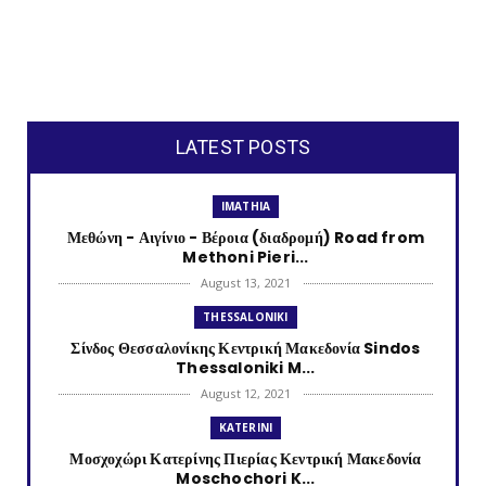
LATEST POSTS
IMATHIA
Μεθώνη - Αιγίνιο - Βέροια (διαδρομή) Road from
Methoni Pieri...
August 13, 2021
THESSALONIKI
Σίνδος Θεσσαλονίκης Κεντρική Μακεδονία Sindos
Thessaloniki M...
August 12, 2021
KATERINI
Μοσχοχώρι Κατερίνης Πιερίας Κεντρική Μακεδονία
Moschochori K...