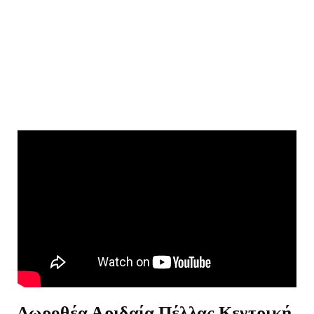
Δωροθέα Αριδαία Πέλλας Κεντρική