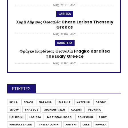
August 11, 2021
LARISSA
Χαρά Λάρισας Θεσσαλία Chara Larissa Thessaly
Greece
August 04, 2021
KARDITSA
Φράγκο Καρδίτσας Θεσσαλία Fragko Karditsa
Thessaly Greece
August 02, 2021
KATERINI
Κονταριώτισσα Πιερίας Κεντρική Μακεδονία
Kontariotissa Kater...
ΕΤΙΚΕΤΕΣ
July 30, 2021
TRIKALA
PELLA
BEACH
ΠΑΡΑΛΊΑ
IMATHIA
KATERINI
DRONE
Λυγαριά Τρικάλων Θεσσαλία Lygaria (Ligaria)
SNOW
THASSOS
ΧΙΟΝΌΠΤΩΣΗ
KOZANI
FLORINA
Trikala Thessaly...
HALKIDIKI
LARISSA
NATIONAL ROAD
BOUZOUKI
PORT
July 28, 2021
KAIMAKTSALAN
THESSALONIKI
XANTHI
LAKE
KAVALA