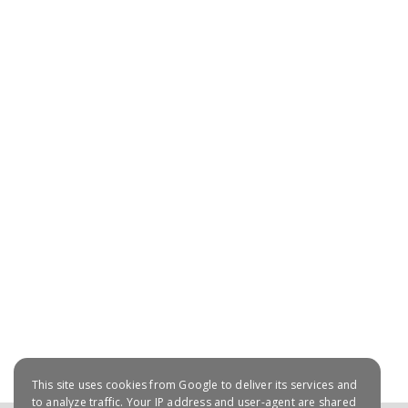
July 20, 2021
This site uses cookies from Google to deliver its services and
to analyze traffic. Your IP address and user-agent are shared