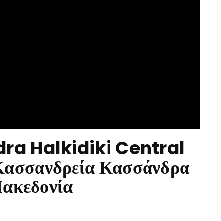
a Halkidiki Central
ασσανδρεία Κασσάνδρα
Μακεδονία