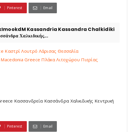
Pinterest
Email
ImookdM Kassandria Kassandra Chalkidiki
άνδρα Χαλκιδικής...
eece Καστρί Λουτρό Λάρισας Θεσσαλία
ria Macedonia Greece Πλάκα Λιτοχώρου Πιερίας
a Greece Κασσανδρεία Κασσάνδρα Χαλκιδικής Κεντρική
Pinterest
Email