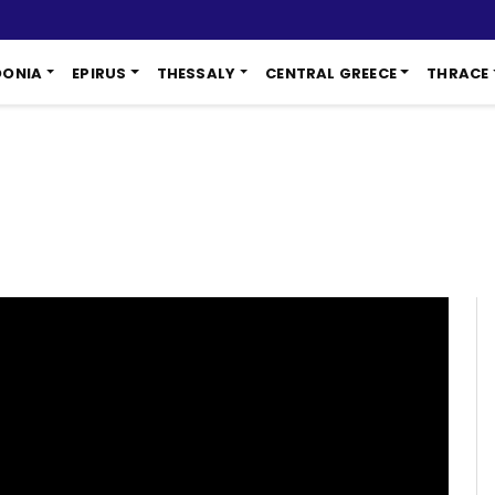
DONIA
EPIRUS
THESSALY
CENTRAL GREECE
THRACE