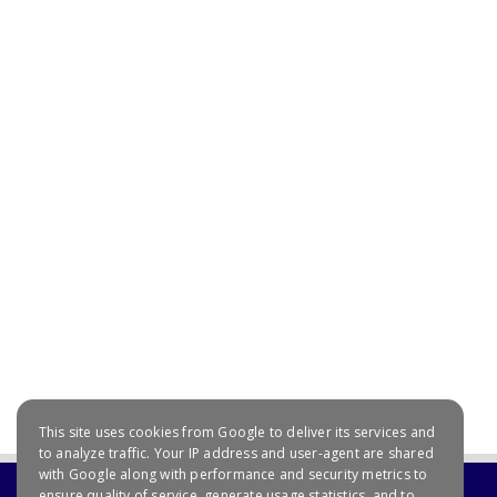
July 20, 2021
This site uses cookies from Google to deliver its services and
to analyze traffic. Your IP address and user-agent are shared
with Google along with performance and security metrics to
ensure quality of service, generate usage statistics, and to