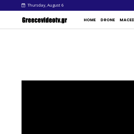
Thursday, August 6
HOME
DRONE
MACE