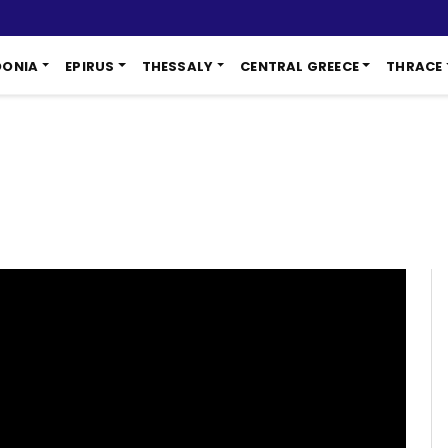
DONIA
EPIRUS
THESSALY
CENTRAL GREECE
THRACE