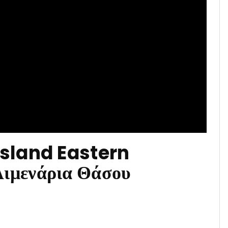
sland Eastern
ιμενάρια Θάσου