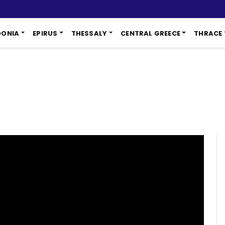
DONIA
EPIRUS
THESSALY
CENTRAL GREECE
THRACE