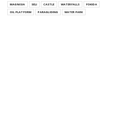
July 26, 2021
MAGNISIA
SELI
CASTLE
WATERFALLS
FOKIDA
THESSALONIKI
OIL PLATFORM
PARAGLIDING
WATER PARK
Άγιος Αθανάσιος Θεσσαλονίκης Κεντρική Μακεδονία
Agios Athana...
July 22, 2021
KATERINI
Μοσχοπόταμος Κατερίνης Πιερίας Κεντρική
Μακεδονία Moschopota...
July 20, 2021