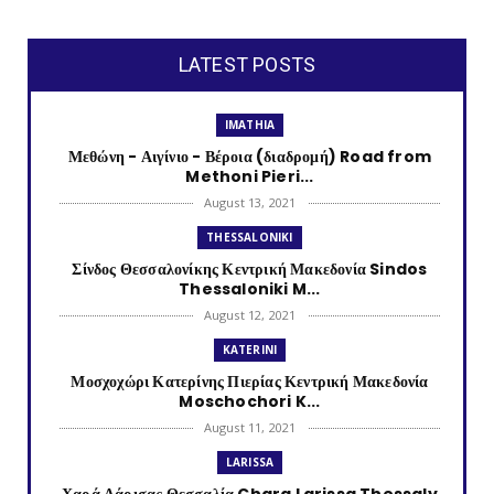
LATEST POSTS
IMATHIA
Μεθώνη - Αιγίνιο - Βέροια (διαδρομή) Road from
Methoni Pieri...
August 13, 2021
THESSALONIKI
Σίνδος Θεσσαλονίκης Κεντρική Μακεδονία Sindos
Thessaloniki M...
August 12, 2021
KATERINI
Μοσχοχώρι Κατερίνης Πιερίας Κεντρική Μακεδονία
Moschochori K...
August 11, 2021
LARISSA
Χαρά Λάρισας Θεσσαλία Chara Larissa Thessaly