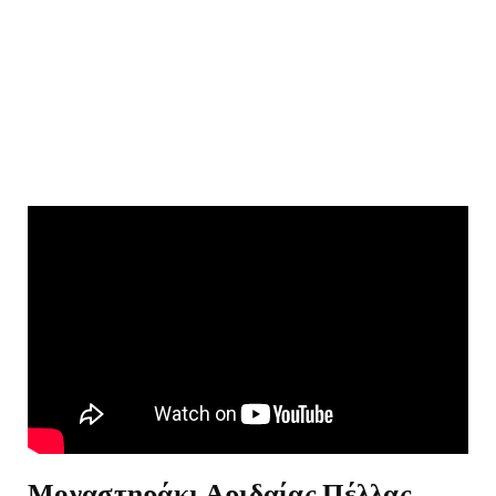
Μοναστηράκι Αριδαίας Πέλλας