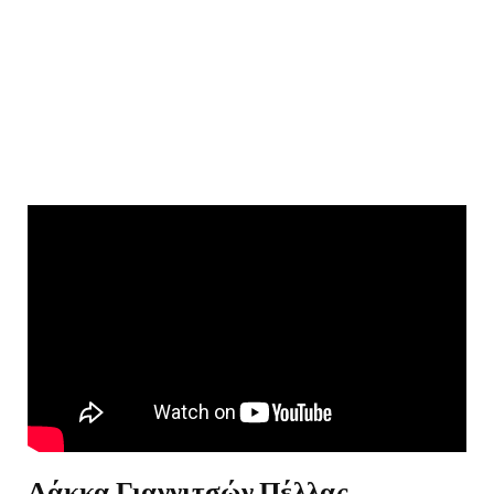
Λάκκα Γιαννιτσών Πέλλας