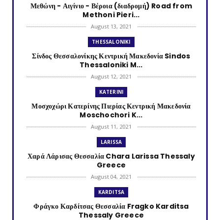
Μεθώνη - Αιγίνιο - Βέροια (διαδρομή) Road from
Methoni Pieri...
August 13, 2021
THESSALONIKI
Σίνδος Θεσσαλονίκης Κεντρική Μακεδονία Sindos
Thessaloniki M...
August 12, 2021
KATERINI
Μοσχοχώρι Κατερίνης Πιερίας Κεντρική Μακεδονία
Moschochori K...
August 11, 2021
LARISSA
Χαρά Λάρισας Θεσσαλία Chara Larissa Thessaly
Greece
August 04, 2021
KARDITSA
Φράγκο Καρδίτσας Θεσσαλία Fragko Karditsa
Thessaly Greece