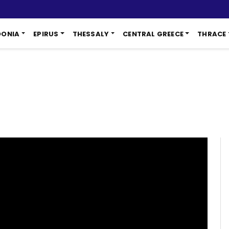
DONIA
EPIRUS
THESSALY
CENTRAL GREECE
THRACE