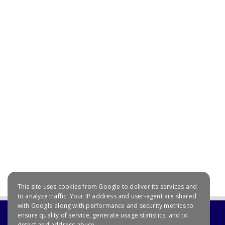
July 20, 2021
This site uses cookies from Google to deliver its services and
to analyze traffic. Your IP address and user-agent are shared
with Google along with performance and security metrics to
ensure quality of service, generate usage statistics, and to
detect and address abuse.