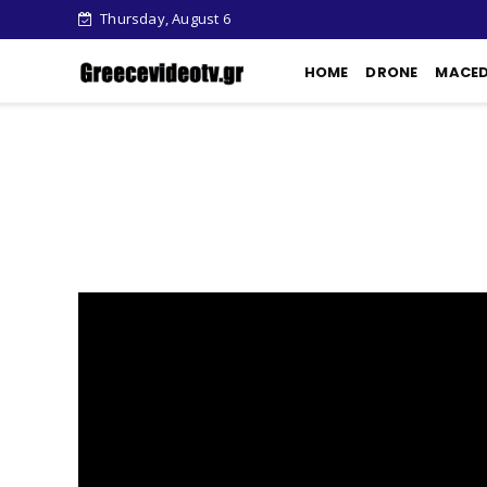
Thursday, August 6
HOME
DRONE
MACE