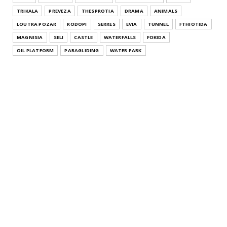
TRIKALA
PREVEZA
THESPROTIA
DRAMA
ANIMALS
LOUTRA POZAR
RODOPI
SERRES
EVIA
TUNNEL
FTHIOTIDA
MAGNISIA
SELI
CASTLE
WATERFALLS
FOKIDA
OIL PLATFORM
PARAGLIDING
WATER PARK