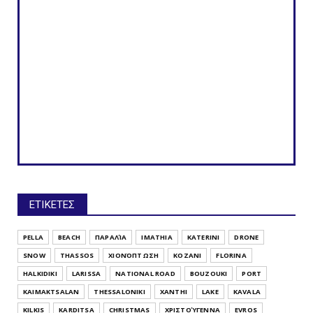
ΕΤΙΚΕΤΕΣ
PELLA
BEACH
ΠΑΡΑΛΊΑ
IMATHIA
KATERINI
DRONE
SNOW
THASSOS
ΧΙΟΝΌΠΤΩΣΗ
KOZANI
FLORINA
HALKIDIKI
LARISSA
NATIONAL ROAD
BOUZOUKI
PORT
KAIMAKTSALAN
THESSALONIKI
XANTHI
LAKE
KAVALA
KILKIS
KARDITSA
CHRISTMAS
ΧΡΙΣΤΟΎΓΕΝΝΑ
EVROS