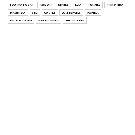
Μακεδονία Pa...
LOUTRA POZAR
RODOPI
SERRES
EVIA
TUNNEL
FTHIOTIDA
July 26, 2021
MAGNISIA
SELI
CASTLE
WATERFALLS
FOKIDA
THESSALONIKI
OIL PLATFORM
PARAGLIDING
WATER PARK
Άγιος Αθανάσιος Θεσσαλονίκης Κεντρική Μακεδονία
Agios Athana...
July 22, 2021
KATERINI
Μοσχοπόταμος Κατερίνης Πιερίας Κεντρική
Μακεδονία Moschopota...
July 20, 2021