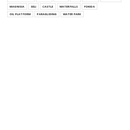
July 26, 2021
MAGNISIA
SELI
CASTLE
WATERFALLS
FOKIDA
THESSALONIKI
OIL PLATFORM
PARAGLIDING
WATER PARK
Άγιος Αθανάσιος Θεσσαλονίκης Κεντρική Μακεδονία
Agios Athana...
July 22, 2021
KATERINI
Μοσχοπόταμος Κατερίνης Πιερίας Κεντρική
Μακεδονία Moschopota...
July 20, 2021