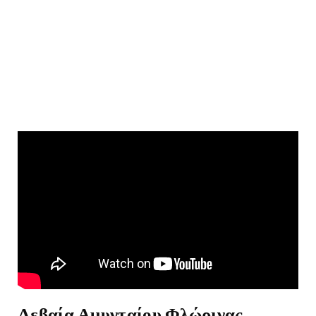
Λεβαία Αμυνταίου Φλώρινας