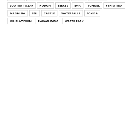
Μακεδονία Pa...
LOUTRA POZAR
RODOPI
SERRES
EVIA
TUNNEL
FTHIOTIDA
July 26, 2021
MAGNISIA
SELI
CASTLE
WATERFALLS
FOKIDA
THESSALONIKI
OIL PLATFORM
PARAGLIDING
WATER PARK
Άγιος Αθανάσιος Θεσσαλονίκης Κεντρική Μακεδονία
Agios Athana...
July 22, 2021
KATERINI
Μοσχοπόταμος Κατερίνης Πιερίας Κεντρική
Μακεδονία Moschopota...
July 20, 2021