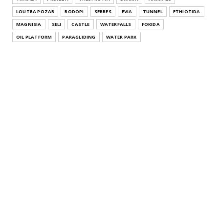
Μακεδονία Pa...
LOUTRA POZAR
RODOPI
SERRES
EVIA
TUNNEL
FTHIOTIDA
July 26, 2021
MAGNISIA
SELI
CASTLE
WATERFALLS
FOKIDA
THESSALONIKI
OIL PLATFORM
PARAGLIDING
WATER PARK
Άγιος Αθανάσιος Θεσσαλονίκης Κεντρική Μακεδονία
Agios Athana...
July 22, 2021
KATERINI
Μοσχοπόταμος Κατερίνης Πιερίας Κεντρική
Μακεδονία Moschopota...
July 20, 2021