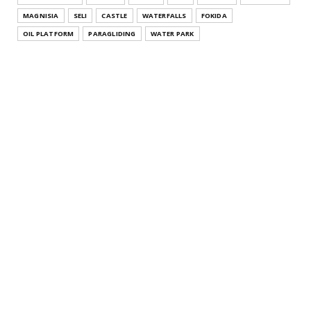
July 26, 2021
MAGNISIA
SELI
CASTLE
WATERFALLS
FOKIDA
THESSALONIKI
OIL PLATFORM
PARAGLIDING
WATER PARK
Άγιος Αθανάσιος Θεσσαλονίκης Κεντρική Μακεδονία
Agios Athana...
July 22, 2021
KATERINI
Μοσχοπόταμος Κατερίνης Πιερίας Κεντρική
Μακεδονία Moschopota...
July 20, 2021