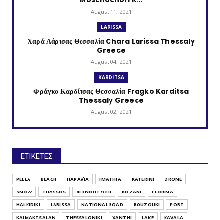
August 11, 2021
LARISSA
Χαρά Λάρισας Θεσσαλία Chara Larissa Thessaly
Greece
August 04, 2021
KARDITSA
Φράγκο Καρδίτσας Θεσσαλία Fragko Karditsa
Thessaly Greece
August 02, 2021
KATERINI
Κονταριώτισσα Πιερίας Κεντρική Μακεδονία
Kontariotissa Kater...
ΕΤΙΚΕΤΕΣ
July 30, 2021
TRIKALA
PELLA
BEACH
ΠΑΡΑΛΊΑ
IMATHIA
KATERINI
DRONE
Λυγαριά Τρικάλων Θεσσαλία Lygaria (Ligaria)
SNOW
THASSOS
ΧΙΟΝΌΠΤΩΣΗ
KOZANI
FLORINA
Trikala Thessaly...
HALKIDIKI
LARISSA
NATIONAL ROAD
BOUZOUKI
PORT
July 28, 2021
KAIMAKTSALAN
THESSALONIKI
XANTHI
LAKE
KAVALA