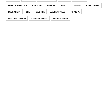
Μακεδονία Pa...
LOUTRA POZAR
RODOPI
SERRES
EVIA
TUNNEL
FTHIOTIDA
July 26, 2021
MAGNISIA
SELI
CASTLE
WATERFALLS
FOKIDA
THESSALONIKI
OIL PLATFORM
PARAGLIDING
WATER PARK
Άγιος Αθανάσιος Θεσσαλονίκης Κεντρική Μακεδονία
Agios Athana...
July 22, 2021
KATERINI
Μοσχοπόταμος Κατερίνης Πιερίας Κεντρική
Μακεδονία Moschopota...
July 20, 2021