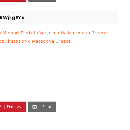
I5WjLgEYo
 Methoni Pieria to Veria Imathia Macedonia Greece
s Thessaloniki Macedonia Greece
Pinterest
Email