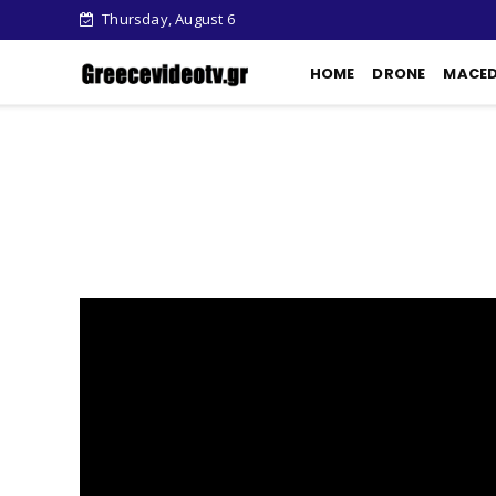
Thursday, August 6
HOME
DRONE
MACE