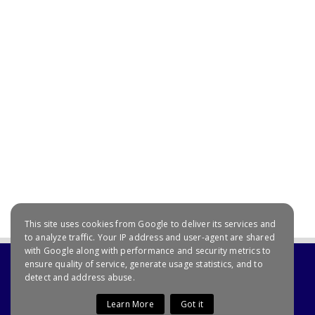
July 20, 2021
This site uses cookies from Google to deliver its services and
to analyze traffic. Your IP address and user-agent are shared
with Google along with performance and security metrics to
ensure quality of service, generate usage statistics, and to
detect and address abuse.
Learn More
Got it