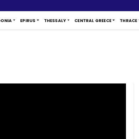
DONIA
EPIRUS
THESSALY
CENTRAL GREECE
THRACE