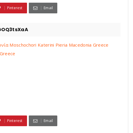
Pinterest
Email
GOQ3tsXaA
ία Moschochori Katerini Pieria Macedonia Greece
 Greece
Pinterest
Email