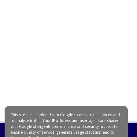
July 20, 2021
This site uses cookies from Google to deliver its services and
to analyze traffic. Your IP address and user-agent are shared
with Google along with performance and security metrics to
ensure quality of service, generate usage statistics, and to