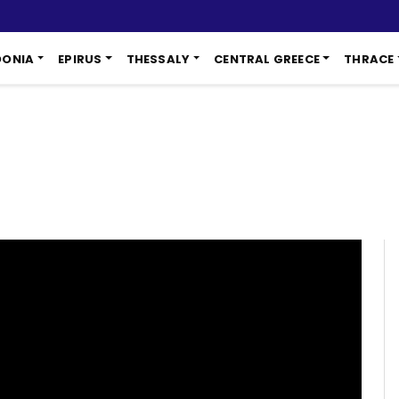
DONIA
EPIRUS
THESSALY
CENTRAL GREECE
THRACE