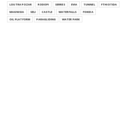
Μακεδονία Pa...
LOUTRA POZAR
RODOPI
SERRES
EVIA
TUNNEL
FTHIOTIDA
July 26, 2021
MAGNISIA
SELI
CASTLE
WATERFALLS
FOKIDA
THESSALONIKI
OIL PLATFORM
PARAGLIDING
WATER PARK
Άγιος Αθανάσιος Θεσσαλονίκης Κεντρική Μακεδονία
Agios Athana...
July 22, 2021
KATERINI
Μοσχοπόταμος Κατερίνης Πιερίας Κεντρική
Μακεδονία Moschopota...
July 20, 2021