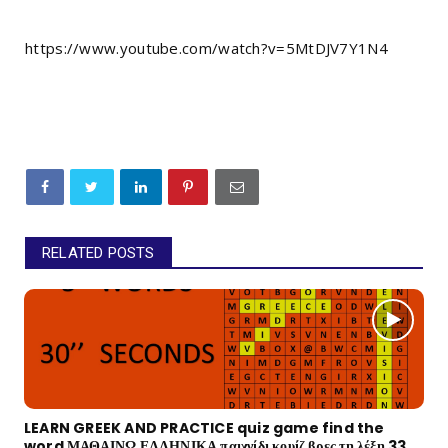
https://www.youtube.com/watch?v=5MtDJV7Y1N4
RELATED POSTS
LEARN GREEK AND PRACTICE quiz game find the
word ΜΑΘΑΙΝΩ ΕΛΛΗΝΙΚΑ παιχνίδι κουίζ βρες τη λέξη 33