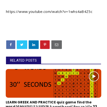
https://www.youtube.com/watch?v=1whs4aB4Z5c
RELATED POSTS
LEARN GREEK AND PRACTICE quiz game find the
word ΜΑΘΑΙΝΩ ΕΛΛΗΝΙΚΑ παιχνίδι κουίζ βρες τη λέξη 33