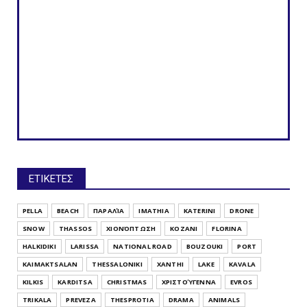
ΕΤΙΚΕΤΕΣ
PELLA
BEACH
ΠΑΡΑΛΊΑ
IMATHIA
KATERINI
DRONE
SNOW
THASSOS
ΧΙΟΝΌΠΤΩΣΗ
KOZANI
FLORINA
HALKIDIKI
LARISSA
NATIONAL ROAD
BOUZOUKI
PORT
KAIMAKTSALAN
THESSALONIKI
XANTHI
LAKE
KAVALA
KILKIS
KARDITSA
CHRISTMAS
ΧΡΙΣΤΟΎΓΕΝΝΑ
EVROS
TRIKALA
PREVEZA
THESPROTIA
DRAMA
ANIMALS