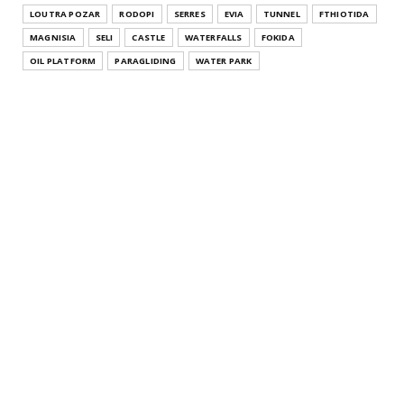
LOUTRA POZAR
RODOPI
SERRES
EVIA
TUNNEL
FTHIOTIDA
MAGNISIA
SELI
CASTLE
WATERFALLS
FOKIDA
OIL PLATFORM
PARAGLIDING
WATER PARK