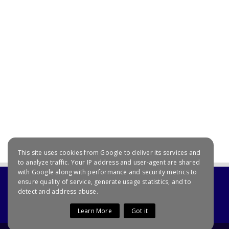
July 20, 2021
This site uses cookies from Google to deliver its services and
to analyze traffic. Your IP address and user-agent are shared
with Google along with performance and security metrics to
ensure quality of service, generate usage statistics, and to
detect and address abuse.
Learn More
Got it