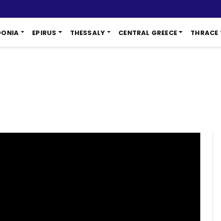
DONIA
EPIRUS
THESSALY
CENTRAL GREECE
THRACE