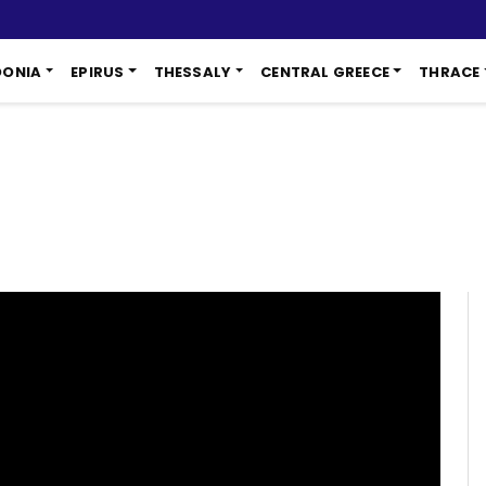
DONIA
EPIRUS
THESSALY
CENTRAL GREECE
THRACE