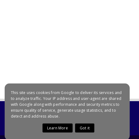
July 20, 2021
This site uses cookies from Google to deliver its services and
to analyze traffic. Your IP address and user-agent are shared
with Google along with performance and security metrics to
ensure quality of service, generate usage statistics, and to
detect and address abuse.
Learn More
Got it